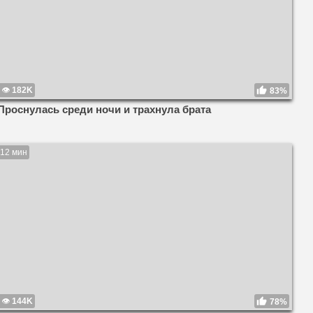
182K
83%
Проснулась среди ночи и трахнула брата
12 мин
144K
78%