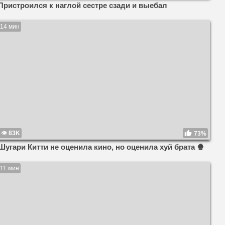
Пристроился к наглой сестре сзади и выебал
14 мин
83K
73%
Шугари Китти не оценила кино, но оценила хуй брата 🍿
11 мин