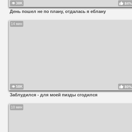
38K
84%
День пошел не по плану, отдалась я еблану
14 мин
58K
80%
Заблудился - для моей пизды сгодился
10 мин