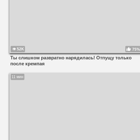
52K
75%
Ты слишком развратно нарядилась! Отпущу только
после кремпая
11 мин