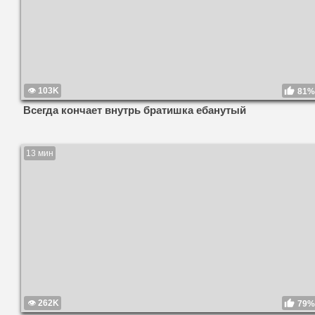
103K
81%
Всегда кончает внутрь братишка ебанутый
13 мин
262K
79%