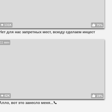
131K
75%
Нет для нас запретных мест, всюду сделаем инцест
11 мин
42K
19%
Алло, вот это занесло меня...📞