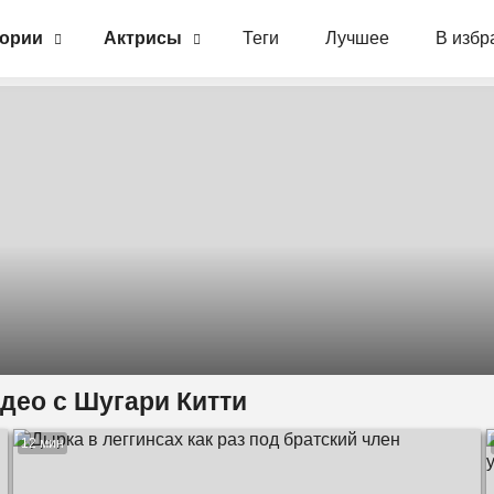
гории
Актрисы
Теги
Лучшее
В избр
идео с Шугари Китти
12 мин