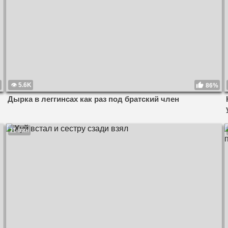
5.6K
86%
Дырка в леггинсах как раз под братский член
11 мин