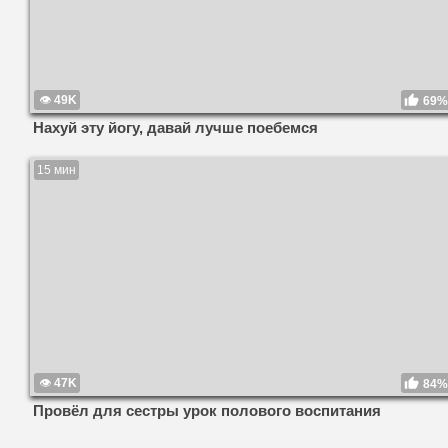
49K
69%
Нахуй эту йогу, давай лучше поебемся
15 мин
47K
84%
Провёл для сестры урок полового воспитания