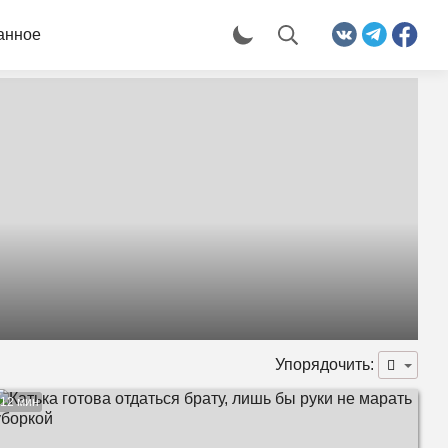
анное
Упорядочить:
12 мин