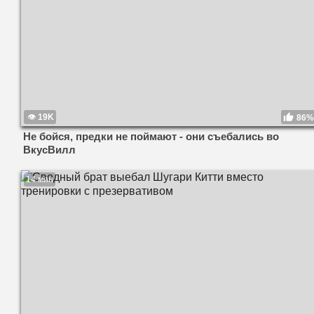
19K
86%
Не бойся, предки не поймают - они съебались во
ВкусВилл
14 мин