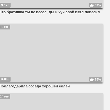
12K
53%
Что братишка ты не весел, ды и хуй свой взял повесил
12 мин
84K
75%
Поблагодарила соседа хорошей еблей
14 мин