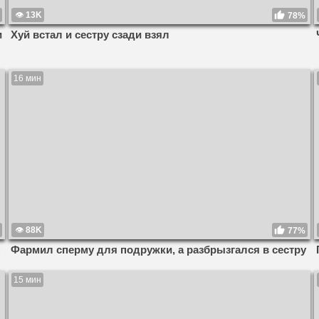
13K
78%
и
Хуй встал и сестру сзади взял
16 мин
88K
77%
н
Фармил сперму для подружки, а разбрызгался в сестру
15 мин