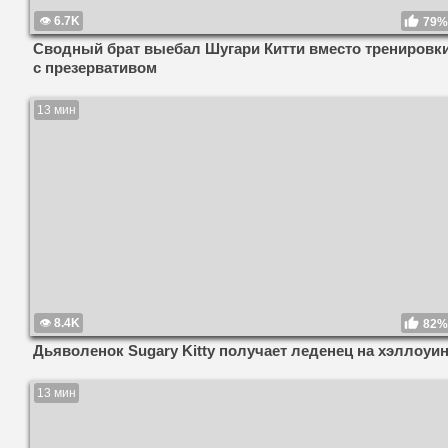
6.7K
79%
Сводный брат выебал Шугари Китти вместо тренировк
с презервативом
13 мин
8.4K
82%
Дьяволенок Sugary Kitty получает леденец на хэллоуи
13 мин