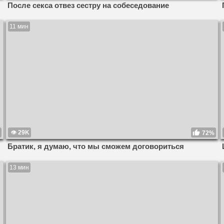
После секса отвез сестру на собеседование
11 мин
29K
72%
Братик, я думаю, что мы сможем договориться
13 мин