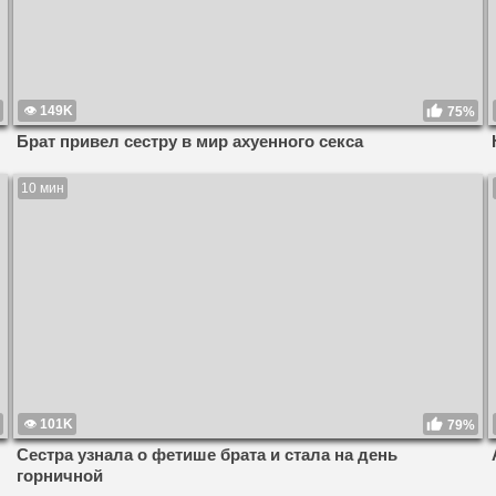
149K
75%
Брат привел сестру в мир ахуенного секса
10 мин
101K
79%
Сестра узнала о фетише брата и стала на день
горничной