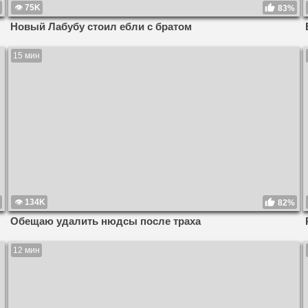
75K
83%
Новый Лабубу стоил ебли с братом
15 мин
134K
82%
Обещаю удалить нюдсы после траха
12 мин