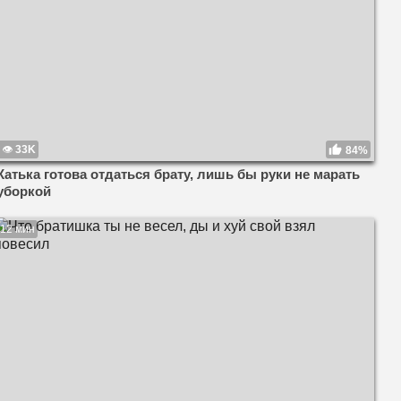
33K
84%
Катька готова отдаться брату, лишь бы руки не марать
уборкой
12 мин