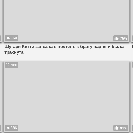
36K
75%
Шугари Китти залезла в постель к брату парня и была
трахнута
12 мин
38K
91%