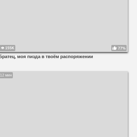
155K
77%
Братец, моя пизда в твоём распоряжении
12 мин