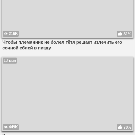
216K
81%
Чтобы племянник не болел тётя решает излечить его
сочной еблей в пизду
10 мин
449K
70%