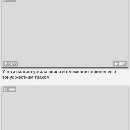
424K
80%
У тети сильно устала спина и племянник привел ее в
тонус жестким трахом
11 мин