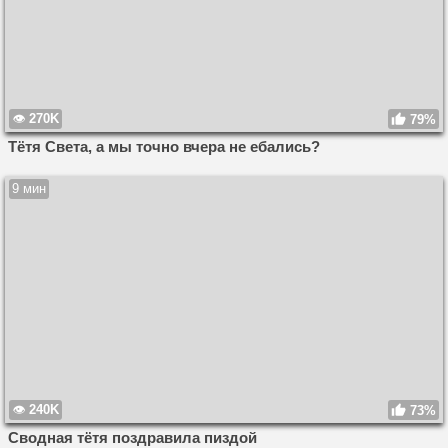
270K
79%
Тётя Света, а мы точно вчера не ебались?
9 мин
240K
73%
Сводная тётя поздравила пиздой