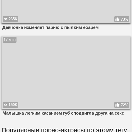
265K
73%
Девчонка изменяет парню с пылким ебарем
17 мин
150K
72%
Малышка легким касанием губ сподвигла друга на секс
Популярные порно-актрисы по этому тегу