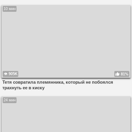
10 мин
905K
81%
Тетя совратила племянника, который не побоялся
трахнуть ее в киску
24 мин