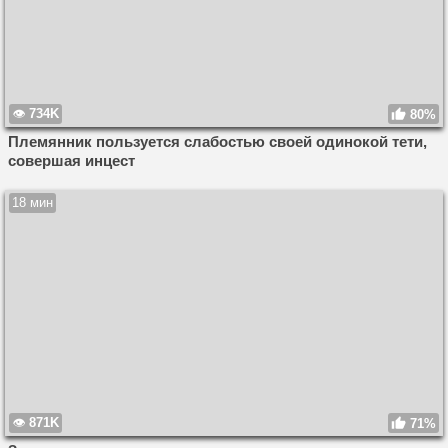
734K
80%
Племянник пользуется слабостью своей одинокой тети,
совершая инцест
18 мин
871K
71%