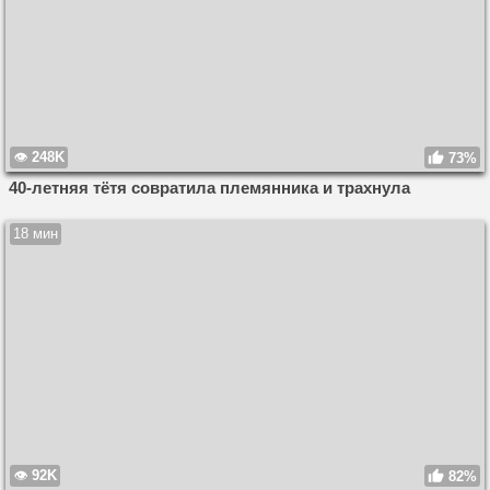
248K
73%
40-летняя тётя совратила племянника и трахнула
18 мин
92K
82%