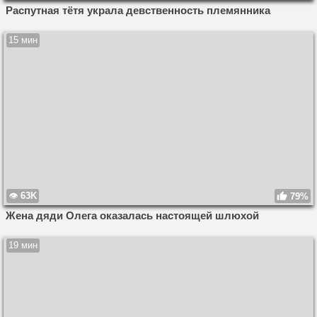
Распутная тётя украла девственность племянника
15 мин
63K
79%
Жена дяди Олега оказалась настоящей шлюхой
19 мин