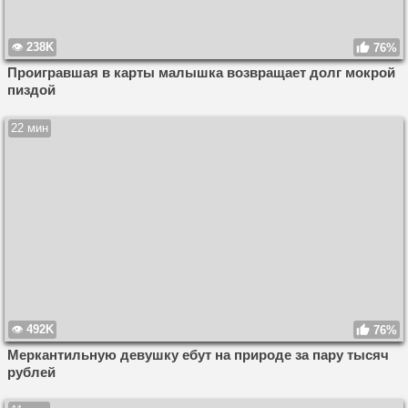
238K
76%
Проигравшая в карты малышка возвращает долг мокрой
пиздой
22 мин
492K
76%
Меркантильную девушку ебут на природе за пару тысяч
рублей