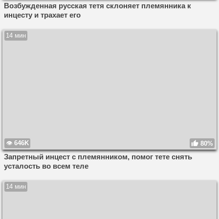
Возбужденная русская тетя склоняет племянника к
инцесту и трахает его
14 мин
646K
80%
Запретный инцест с племянником, помог тете снять
усталость во всем теле
14 мин