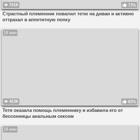
701K
73%
Страстный племянник повалил тетю на диван и активно
оттрахал в аппетитную попку
18 мин
423K
83%
Тетя оказала помощь племяннику и избавила его от
бессонницы анальным сексом
18 мин