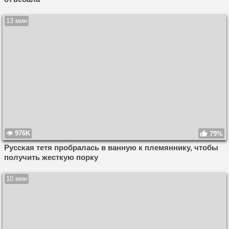
13 мин
976K
79%
Русская тетя пробралась в ванную к племяннику, чтобы
получить жесткую порку
10 мин