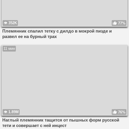
352K
77%
Племянник спалил тетку с дилдо в мокрой пизде и
развел ее на бурный трах
11 мин
1.89M
76%
Наглый племянник тащится от пышных форм русской
тети и совершает с ней инцест