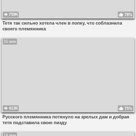
759K
78%
Тетя так сильно хотела член в попку, что соблазнила
своего племянника
15 мин
413K
75%
Русского племянника потянуло на зрелых дам и добрая
тетя подставила свою пизду
14 мин