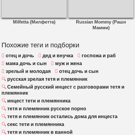
Milfetta (Милфетта)
Russian Mommy (Рашн
Мамми)
Похожие теги и подборки
отец и дочь
дед и внучка
госпожа и раб
мама дочь и сын
муж и жена
зрелый и молодая
отец дочь и сын
русская зрелая тетя и племянник
Семейный русский инцест с разговорами тетя и
племянник
инцест тети и племянника
тетя и племянник русское порно
тетя и племянник остались дома для инцеста
секс тети и племянника
тетя и племянник в ванной