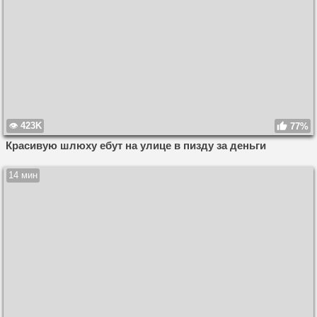
423K
77%
Красивую шлюху ебут на улице в пизду за деньги
14 мин