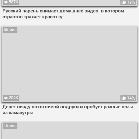
587K
77%
Русский парень снимает домашнее видео, в котором
страстно трахает красотку
65 мин
204K
74%
Дерет пизду похотливой подруги и пробует разные позы
из камасутры
16 мин