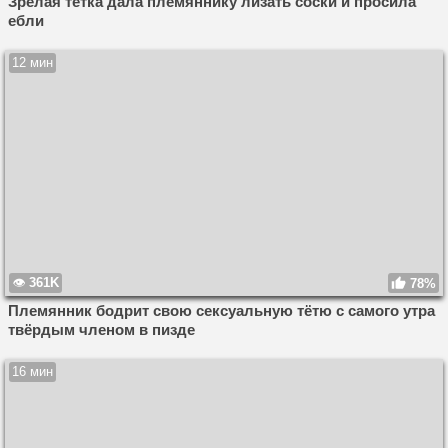
Зрелая тетка дала племяннику лизать соски и просила
ебли
12 мин
361K
78%
Племянник бодрит свою сексуальную тётю с самого утра
твёрдым членом в пизде
16 мин