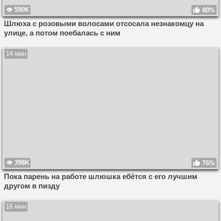
590K
80%
Шлюха с розовыми волосами отсосала незнакомцу на
улице, а потом поебалась с ним
14 мин
398K
76%
Пока парень на работе шлюшка ебётся с его лучшим
другом в пизду
16 мин