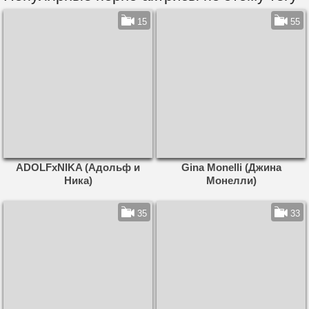
15
55
ADOLFxNIKA (Адольф и
Gina Monelli (Джина
Ника)
Монелли)
35
33