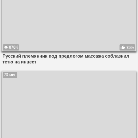
878K
75%
Русский племянник под предлогом массажа соблазнил
тетю на инцест
20 мин