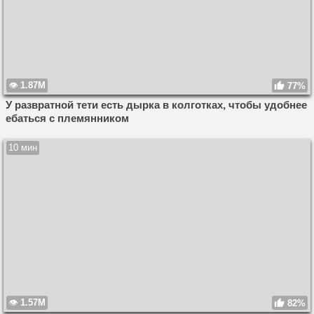
1.87M
77%
У развратной тети есть дырка в колготках, чтобы удобнее
ебаться с племянником
10 мин
1.57M
82%