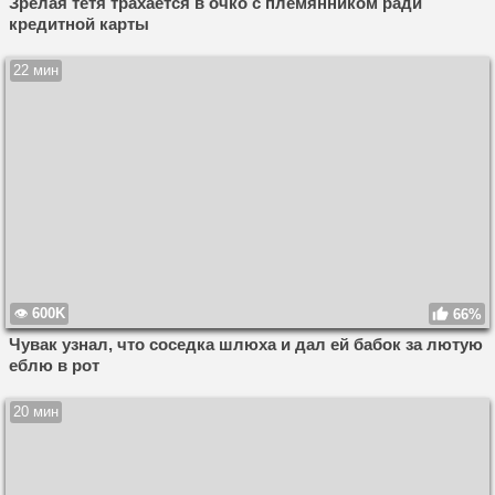
Зрелая тетя трахается в очко с племянником ради
кредитной карты
22 мин
600K
66%
Чувак узнал, что соседка шлюха и дал ей бабок за лютую
еблю в рот
20 мин