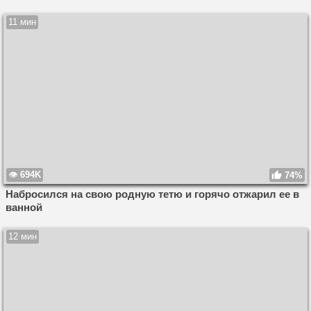
11 мин
694K
74%
Набросился на свою родную тетю и горячо отжарил ее в
ванной
12 мин