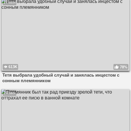
17 мин
613K
78%
Тетя выбрала удобный случай и занялась инцестом с
сонным племянником
14 мин