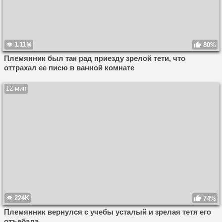
1.11M
80%
Племянник был так рад приезду зрелой тети, что
оттрахал ее писю в ванной комнате
12 мин
224K
74%
Племянник вернулся с учебы усталый и зрелая тетя его
отъебала